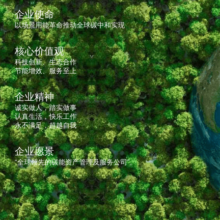
企业使命
以场景用能革命推动全球碳中和实现
核心价值观
科技创新、生态合作
节能增效、服务至上
企业精神
诚实做人，踏实做事
认真生活，快乐工作
永不满足，超越自我
企业愿景
“全球领先的碳能资产管理及服务公司”。