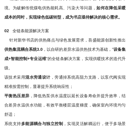
境。为破解传统煤电供热能耗高、污染大等问题，
如何在降低采暖
成本的同时，实现绿色低碳转型，成为书店亟待解决的核心需求。
02
全链条能源解决方案
针对新华书店的供热痛点与绿色发展需求，吾盛能源创新性推出
供热
集流耦合系统3.0
，以自研的差异水温供热技术为基础，"
设备集
成+智能控制+专业运维
"的全链条解决方案，实现供暖技术的迭代升
级。
该技术采用
混水旁通设计
，旁通掉系统高阻力支路，以泵代阀实现
精准按需控制，显著提升系统响应性；
平衡热压差异
，降低热泵供水温度以延长设备寿命并提升效率，结
合差异水温供水功能，有效平衡楼层温度梯度，确保室内环境均匀
舒适；
系统支持
多能源耦合与独立控制
，实现灵活解耦运行，便于多场景